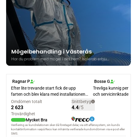
Mögelbehandling i Västerås
Har du problem med mögel i ditt hem? Isolerab erbjuder professionell mögelbehandling för villaägare i Västerås. Lär dig mer om de problem mögel kan orsaka och hur vår expertis kan hjälpa dig att få ett hälsosammare hem.