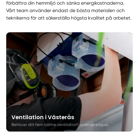
förbättra din hemmiljö och sänka energikostnaderna.
Vårt team använder endast de bästa materialen och
teknikerna för att säkerställa högsta kvalitet på arbetet.
Ventilation i Västerås
Behöver ditt hem bättre ventilation? Isolerab erbjuder nyinstallation av ventilationssystem för villaägare i Västerås. Lär dig mer om hur rätt ventilation kan förbättra ditt inomhusklimat och skapa en hälsosammare boendemiljö.