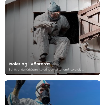
Isolering i Västerås
Behöver du förbättra isoleringen i ditt hem? Isolerab erbjuder lösullsisolering av cellulosa för villaägare i Västerås. Lär dig mer om vår arbetsprocess, när du bör överväga att isolera om din fastighet, och vilka fördelar det kan medföra för ditt hem.