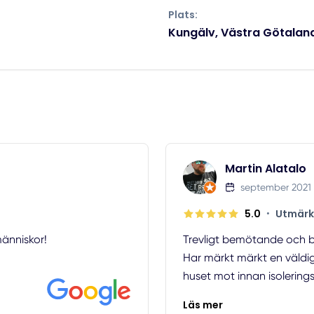
Plats:
Kungälv, Västra Götaland
Martin Alatalo
september 2021
5.0
•
Utmärk
människor!
Trevligt bemötande och br
Har märkt märkt en väldig s
huset mot innan isolerings
Läs mer