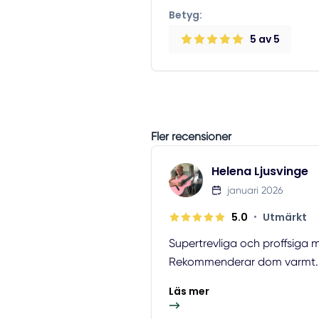
Betyg:
5
av 5
Fler recensioner
Helena Ljusvinge
januari 2026
5.0
•
Utmärkt
Supertrevliga och proffsiga 
Rekommenderar dom varmt.
Läs mer