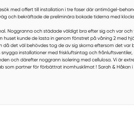
ök med offert till installation i tre faser där antimögel-beha
örväg och bekräftade de preliminära bokade tiderna med klocks
nal. Noggranna och städade väldigt bra efter sig och var och vä
om huset kunde de lasta in genom fönstret på våning 2 med hj
n då det väl behövdes tog de av sig skorna eftersom det var b
snygga installationer med friskluftsintag och frånluftsventiler,
den och därefter noggrann isolering med cellulosa. Vi är ext
b som partner för förbättrat inomhusklimat ! Sarah & Håkan i