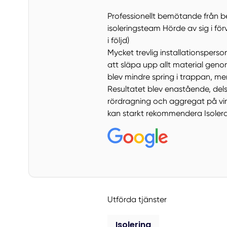
Professionellt bemötande från bes
isoleringsteam Hörde av sig i f
i följd)
Mycket trevlig installationsperso
att släpa upp allt material gen
blev mindre spring i trappan, me
Resultatet blev enastående, dels 
rördragning och aggregat på vin
kan starkt rekommendera Isolera
Utförda tjänster
Isolering