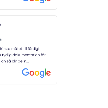
n
t
örsta mötet till färdigt
h tydlig dokumentation för
än så blir de in...