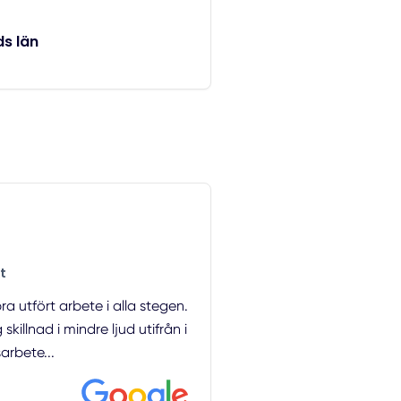
s län
t
a utfört arbete i alla stegen.
killnad i mindre ljud utifrån i
arbete...