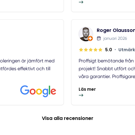
Roger Olausso
januari 2026
5.0
•
Utmärk
soleringen är jämfört med
Proffsigt bemötande från f
rdes effektivt och till
projekt! Snabbt utfört oc
våra garantier. Proffsigare 
Läs mer
Visa alla recensioner